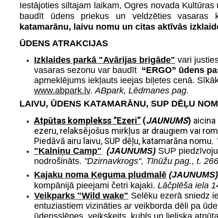
Iestājoties siltajam laikam, Ogres novada Kultūras
baudīt ūdens priekus un veldzēties vasaras
katamarānu, laivu nomu un citas aktīvās izklai
ŪDENS ATRAKCIJAS
Izklaides parkā "Avārijas brigāde"
vari justie
vasaras sezonu var baudīt
“ERGO” ūdens pas
apmeklējums iekļauts ieejas biļetes cenā.
Sīkāk
www.abpark.lv
.
ABpark, Lēdmanes pag.
LAIVU, ŪDENS KATAMARĀNU, SUP DĒĻU NO
Atpūtas komplekss “Ezeri”
(
JAUNUMS
)
aicina
ezeru, relaksējošus mirkļus ar draugiem vai rom
Piedāvā airu laivu, SUP dēļu, katamarāna nomu.
"Kalniņu Camp"
(JAUNUMS)
SUP piedzīvoju
nodrošināts.
"Dzirnavkrogs", Tīnūžu pag., t. 26
Kajaku noma Ķeguma pludmalē
(JAUNUMS
kompānijā
pieejami četri kajaki.
Lāčplēša iela 
Veikparks "Wild wake"
Selēku ezerā sniedz i
entuziastiem vizināties ar veikborda dēli pa ūde
ūdensslēpes, veikskeits, kubls un lieliska atpū