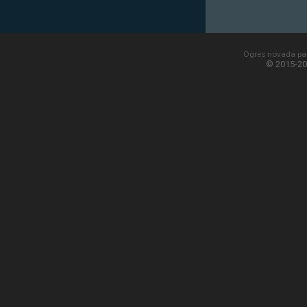
Ogres novada paš
© 2015-20