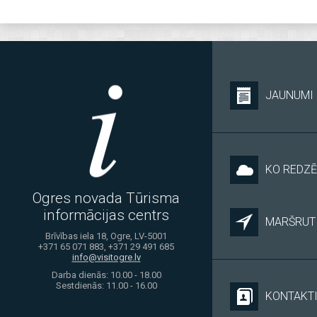
JAUNUMI
KO REDZĒ
Ogres novada Tūrisma
informācijas centrs
MARŠRUTI
Brīvības iela 18, Ogre, LV-5001
+371 65 071 883, +371 29 491 685
info@visitogre.lv
Darba dienās: 10.00 - 18.00
Sestdienās: 11.00 - 16.00
KONTAKT