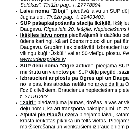
Selēkas", Tīnūžu pag., t. 27778894.
Laivu noma "Zibņi"
piedāvā laivu un SUP dē
Juglas upi.
Tīnūžu pag., t. 29403403.
SUP pašapkalpošanās stacija
Ikšķilē,
Ikšķile
Daugavu.
Rīgas iela 20, Ikšķile. Nepieciešams l
Ikšķiles laivu noma
piedāvājumā ir dažādu peld
ūdens kartingi, kā arī ūdens motocikli un pat āt
Daugavu
. Grupām tiek piedāvāti izbraucieni u
vikingu kuģi “Ȕxkȕll” vai ar 50-vietīgu plostu.
Pe
www.udensprieks.lv
.
SUP dēļu noma "Ogre active"
pieejama SUP 
maršrutu un vienotos par SUP dēļu piegādi, sazi
Izbraucieni ar plostu pa Ogres upi un Daug
no
laipas, kas atrodas netālu no
arkveida tilta
O
līdz 8 cilvēkiem. Braucienus nepieciešams piete
t.
27191263.
"2airi"
piedāvājumā jaunas, drošas laivas ar 
dēļu nomu, kā arī transporta pakalpojumi uz i
Atpūtai
pie Plaužu ezera
pieejama laivu, kata
krastā ierīkotas piknika un telts vietas. Pieejam
makšķerēšanai un
vienkāršiem izbraucieniem p