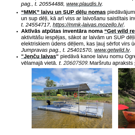
pag.,
t. 20554488,
www.plaudis.lv
.
“MMK” laivu un SUP dēļu nomas
piedāvājumā
un sup dēļi, kā arī viss ar laivošanu saistītais i
t. 24554717,
https://mmk-laivas.mozello.lv/
.
Aktīvās atpūtas inventāra noma
“Get wild re
aktivitāšu iespējas, sākot ar laivām un SUP dē
elektriskiem ūdens dēļiem, kas ļauj sērfot virs 
Jumpravas pag., t. 25401570,
www.getwild.lv
.
"Jeņču laivas
"
piedāvā kanoe laivu nomu Ogres
t.
20607509.
vēlamajā vietā.
Maršrutu apraksts