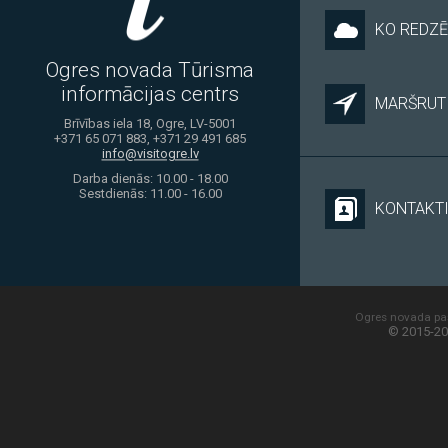
KO REDZĒ
Ogres novada Tūrisma
informācijas centrs
MARŠRUTI
Brīvības iela 18, Ogre, LV-5001
+371 65 071 883, +371 29 491 685
info@visitogre.lv
Darba dienās: 10.00 - 18.00
Sestdienās: 11.00 - 16.00
KONTAKT
Ogres novada paš
© 2015-20