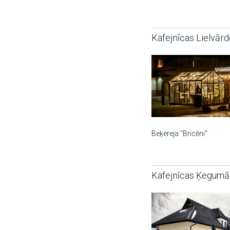
Kafejnīcas Lielvārd
Beķereja "Bricēni"
Kafejnīcas Ķegumā