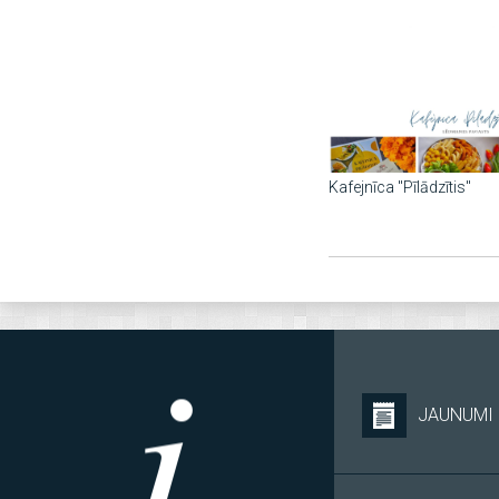
Kafejnīca "Pīlādzītis"
JAUNUMI