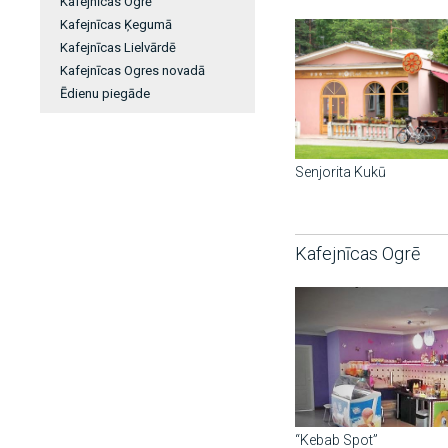
Kafejnīcas Ogrē
Kafejnīcas Ķegumā
Kafejnīcas Lielvārdē
Kafejnīcas Ogres novadā
Ēdienu piegāde
Senjorita Kukū
Kafejnīcas Ogrē
“Kebab Spot”