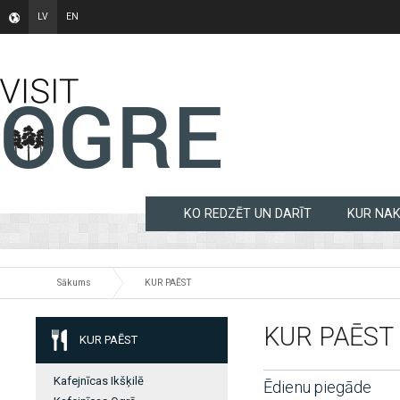
LV
EN
KO REDZĒT UN DARĪT
KUR NA
Sākums
KUR PAĒST
KUR PAĒST
KUR PAĒST
Kafejnīcas Ikšķilē
Ēdienu piegāde