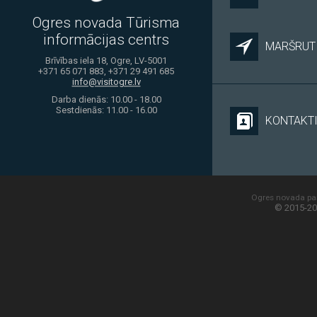
Ogres novada Tūrisma
informācijas centrs
MARŠRUTI
Brīvības iela 18, Ogre, LV-5001
+371 65 071 883, +371 29 491 685
info@visitogre.lv
Darba dienās: 10.00 - 18.00
Sestdienās: 11.00 - 16.00
KONTAKT
Ogres novada paš
© 2015-20