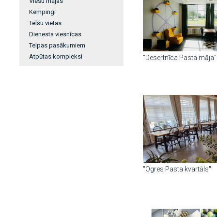
Viesu mājas
Kempingi
Telšu vietas
Dienesta viesnīcas
Telpas pasākumiem
Atpūtas kompleksi
"Desertnīca Pasta māja"
"Ogres Pasta kvartāls"