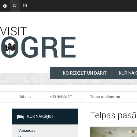
LV
EN
KO REDZĒT UN DARĪT
KUR NA
Sākums
KUR NAKŠŅOT
Telpas pasākumiem
Telpas pas
KUR NAKŠŅOT
Viesnīcas