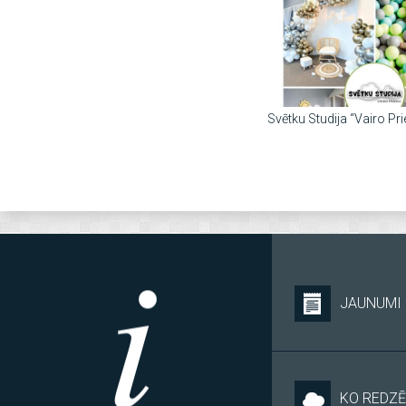
Svētku Studija “Vairo Pri
JAUNUMI
KO REDZĒ