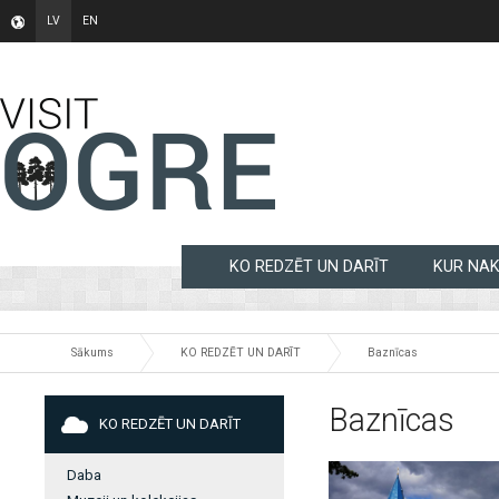
LV
EN
KO REDZĒT UN DARĪT
KUR NA
Sākums
KO REDZĒT UN DARĪT
Baznīcas
Baznīcas
KO REDZĒT UN DARĪT
Daba