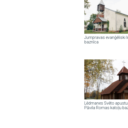
Jumpravas evanģēliski l
baznīca
Lēdmanes Svēto apustuļ
Pāvila Romas katoļu ba