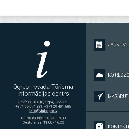
JAUNUMI
KO REDZĒ
Ogres novada Tūrisma
informācijas centrs
MARŠRUTI
Brīvības iela 18, Ogre, LV-5001
+371 65 071 883, +371 29 491 685
info@visitogre.lv
Darba dienās: 10.00 - 18.00
Sestdienās: 11.00 - 16.00
KONTAKT