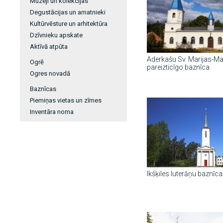
Muzeji un kolekcijas
Degustācijas un amatnieki
Kultūrvēsture un arhitektūra
Dzīvnieku apskate
Aktīvā atpūta
Aderkašu Sv. Marijas-M
Ogrē
pareizticīgo baznīca
Ogres novadā
Baznīcas
Piemiņas vietas un zīmes
Inventāra noma
Ikšķiles luterāņu baznīca