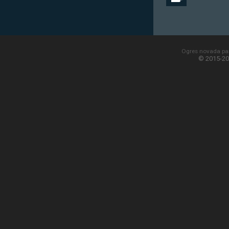
Ogres novada paš
© 2015-20