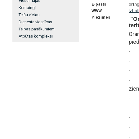
Viesu mājas
E-pasts
oran
Kempingi
WWW
lv.ba
Telšu vietas
Piezīmes
"Or
Dienesta viesnīcas
teri
Telpas pasākumiem
Oran
Atpūtas kompleksi
pied
· Kū
· Gr
· Ug
· Dī
zie
· L
· B
· S
· D
· T