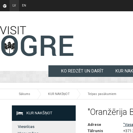
LV
EN
KO REDZĒT UN DARĪT
KUR NA
Sākums
KUR NAKŠŅOT
Telpas pasākumiem
"Oranžērija
KUR NAKŠŅOT
Adrese
"Vasa
Viesnīcas
Tālrunis
+371