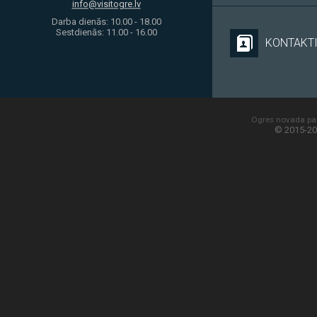
info@visitogre.lv
Darba dienās: 10.00 - 18.00
Sestdienās: 11.00 - 16.00
KONTAKT
Ogres novada paš
© 2015-20