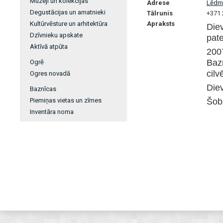
Muzeji un kolekcijas
Adrese
Lēdm
Degustācijas un amatnieki
Tālrunis
+371
Kultūrvēsture un arhitektūra
Apraksts
Die
Dzīvnieku apskate
pat
Aktīvā atpūta
200
Baz
Ogrē
cilv
Ogres novadā
Diev
Baznīcas
Piemiņas vietas un zīmes
Šobr
Inventāra noma