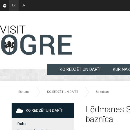
LV
EN
KO REDZĒT UN DARĪT
KUR NA
Sākums
KO REDZĒT UN DARĪT
Baznīcas
Lēdmanes Sv
KO REDZĒT UN DARĪT
baznīca
Daba