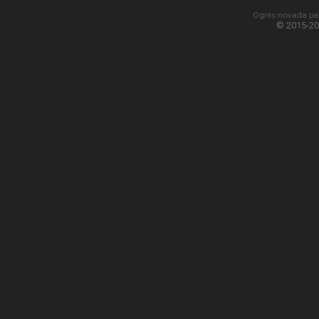
Ogres novada paš
© 2015-20