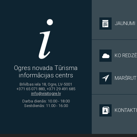
JAUNUMI
KO REDZĒ
Ogres novada Tūrisma
informācijas centrs
MARŠRUTI
Brīvības iela 18, Ogre, LV-5001
+371 65 071 883, +371 29 491 685
info@visitogre.lv
Darba dienās: 10.00 - 18.00
Sestdienās: 11.00 - 16.00
KONTAKT