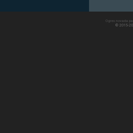
Ogres novada paš
© 2015-20