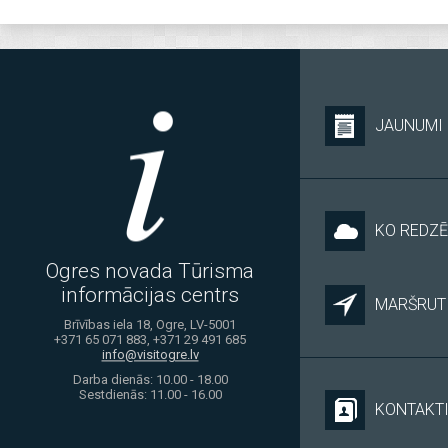
JAUNUMI
KO REDZĒ
Ogres novada Tūrisma
informācijas centrs
MARŠRUTI
Brīvības iela 18, Ogre, LV-5001
+371 65 071 883, +371 29 491 685
info@visitogre.lv
Darba dienās: 10.00 - 18.00
Sestdienās: 11.00 - 16.00
KONTAKT