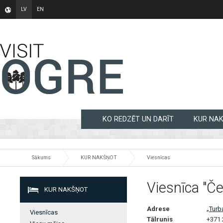
LV
EN
KO REDZĒT UN DARĪT
KUR NA
Sākums
KUR NAKŠŅOT
Viesnīcas
Viesnīca "Če
KUR NAKŠŅOT
Adrese
„Turb
Viesnīcas
Tālrunis
+371