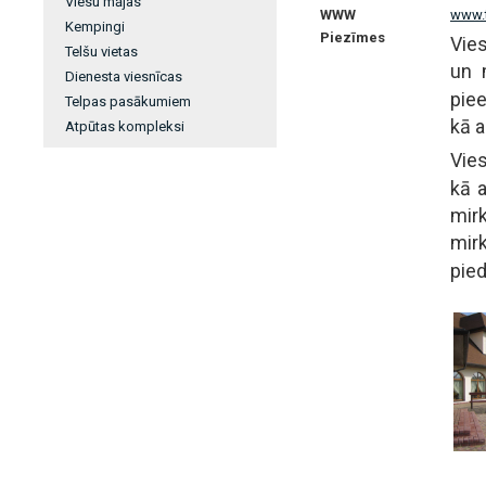
Viesu mājas
WWW
www.t
Kempingi
Piezīmes
Vies
Telšu vietas
un 
Dienesta viesnīcas
piee
Telpas pasākumiem
kā 
Atpūtas kompleksi
Vies
kā a
mir
mir
pied