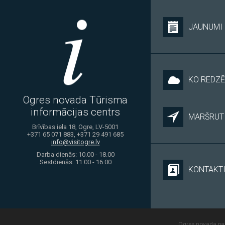
JAUNUMI
KO REDZĒ
Ogres novada Tūrisma
informācijas centrs
MARŠRUTI
Brīvības iela 18, Ogre, LV-5001
+371 65 071 883, +371 29 491 685
info@visitogre.lv
Darba dienās: 10.00 - 18.00
Sestdienās: 11.00 - 16.00
KONTAKT
Ogres novada paš