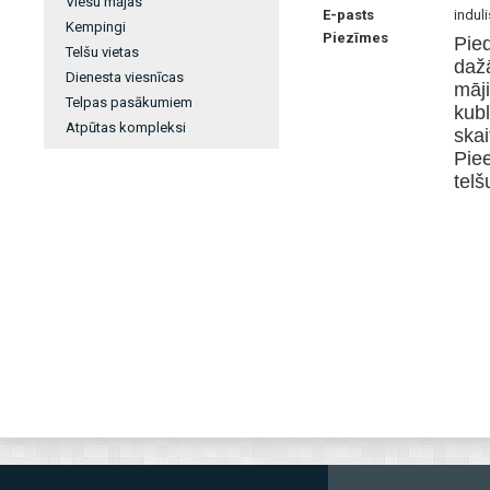
Viesu mājas
E-pasts
indul
Kempingi
Piezīmes
Pie
Telšu vietas
daž
Dienesta viesnīcas
māj
Telpas pasākumiem
kub
Atpūtas kompleksi
ska
Pie
telš