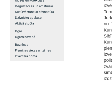
Muzeji un kolekcijas
izv
Degustācijas un amatnieki
Tom
Kultūrvēsture un arhitektūra
Jur
Dzīvnieku apskate
no 
Aktīvā atpūta
Kun
Ogrē
Sibī
Ogres novadā
Kun
Baznīcas
pie
Piemiņas vietas un zīmes
izv
Inventāra noma
poli
zva
sim
izdz