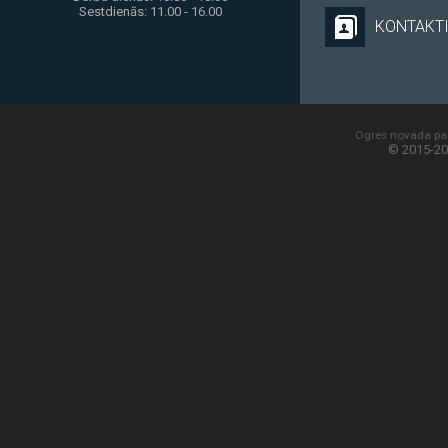
Sestdienās: 11.00 - 16.00
KONTAKT
Ogres novada paš
© 2015-20