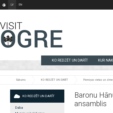
LV
EN
KO REDZĒT UN DARĪT
KUR NA
Sākums
KO REDZĒT UN DARĪT
Piemiņas vietas un zīme
Baronu Hānu
KO REDZĒT UN DARĪT
ansamblis
Daba