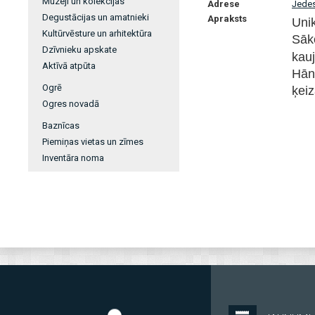
Muzeji un kolekcijas
Adrese
Jedes
Degustācijas un amatnieki
Apraksts
Uni
Kultūrvēsture un arhitektūra
Sāko
Dzīvnieku apskate
kau
Aktīvā atpūta
Hān
Ogrē
ķeiz
Ogres novadā
Baznīcas
Piemiņas vietas un zīmes
Inventāra noma