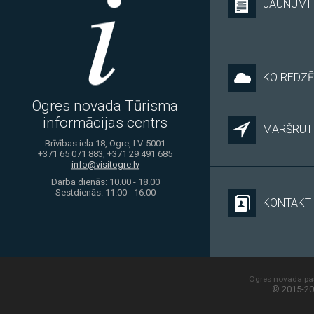
JAUNUMI
KO REDZĒ
Ogres novada Tūrisma
informācijas centrs
MARŠRUTI
Brīvības iela 18, Ogre, LV-5001
+371 65 071 883, +371 29 491 685
info@visitogre.lv
Darba dienās: 10.00 - 18.00
Sestdienās: 11.00 - 16.00
KONTAKT
Ogres novada paš
© 2015-20