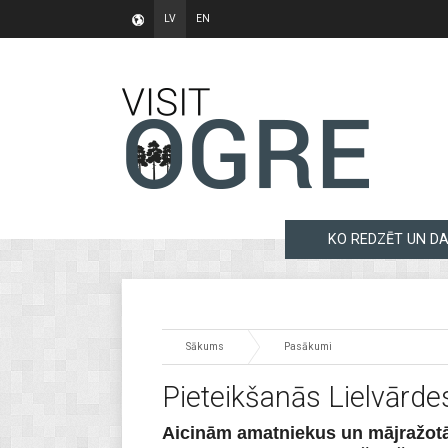
LV
EN
KO REDZĒT UN DA
Sākums
Pasākumi
Pieteikšanās Lielvārde
Aicinām amatniekus un mājražotāju