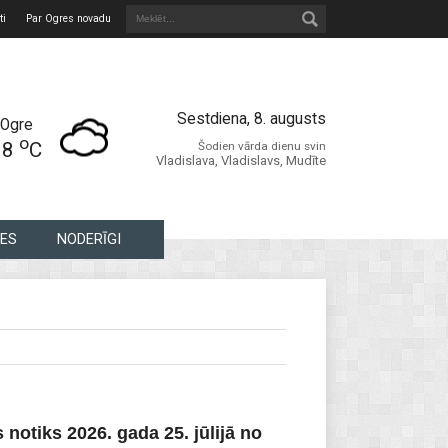
ti
Par Ogres novadu
Sestdiena, 8. augusts
Ogre
o
18
C
Šodien vārda dienu svin
Vladislava, Vladislavs, Mudīte
ES
NODERĪGI
notiks 2026. gada 25. jūlijā no