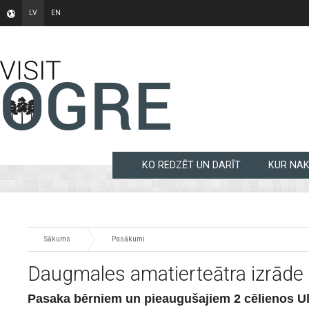
LV
EN
KO REDZĒT UN DARĪT
KUR NA
Sākums
Pasākumi
Daugmales amatierteātra izrāde 
Pasaka bērniem un pieaugušajiem 2 cēlienos Uldi