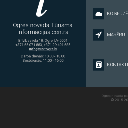
KO REDZĒ
Ogres novada Tūrisma
informācijas centrs
MARŠRUTI
Brīvības iela 18, Ogre, LV-5001
+371 65 071 883, +371 29 491 685
info@visitogre.lv
Darba dienās: 10.00 - 18.00
Sestdienās: 11.00 - 16.00
KONTAKT
Ogres novada paš
© 2015-20