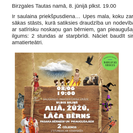
Birzgales Tautas namā, 8. jūnijā plkst. 19.00
Ir saulaina priekšpusdiena… Upes mala, koku zaros
sākas stāsts, kurā satiksies draudzība un nodevī
ar satīrisku noskaņu gan bērniem, gan pieauguš
ilgums: 2 stundas ar starpbrīdi. Nāciet baudīt
amatierteātri.