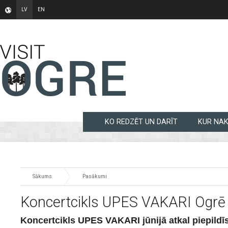
LV
EN
KO REDZĒT UN DARĪT
KUR NA
Sākums
Pasākumi
Koncertcikls UPES VAKARI Ogrē
Koncertcikls UPES VAKARI jūnijā atkal piepild