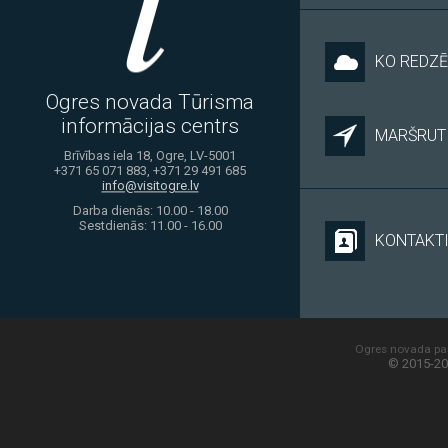
KO REDZĒ
Ogres novada Tūrisma
informācijas centrs
MARŠRUTI
Brīvības iela 18, Ogre, LV-5001
+371 65 071 883, +371 29 491 685
info@visitogre.lv
Darba dienās: 10.00 - 18.00
Sestdienās: 11.00 - 16.00
KONTAKT
Ogres novada paš
© 2015-20