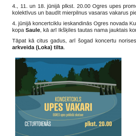
4., 11. un 18. jūnijā plkst. 20.00 Ogres upes pr
kolektīvus un baudīt mierpilnus vasaras vakarus pi
4. jūnijā koncertciklu ieskandinās Ogres novada Ku
kopa
Saule
, kā arī Ikšķiles tautas nama jauktais ko
Tāpat kā citus gadus, arī šogad koncertu noris
arkveida (Loka) tilta
.