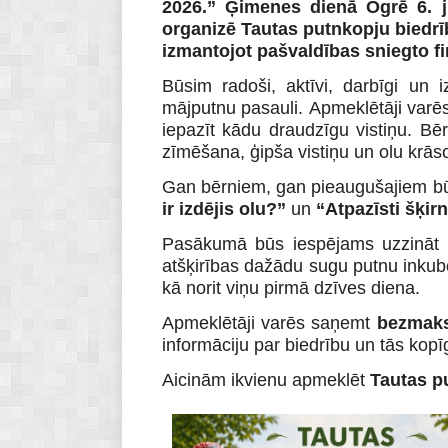
2026.” Ģimenes dienā Ogrē 6. jū
organizē Tautas putnkopju biedr
izmantojot pašvaldības sniegto f
Būsim radoši, aktīvi, darbīgi un i
mājputnu pasauli.
Apmeklētāji varē
iepazīt kādu draudzīgu vistiņu. Bē
zīmēšana, ģipša vistiņu un olu krā
Gan bērniem, gan pieaugušajiem būs 
ir izdējis olu?”
un
“Atpazīsti šķirn
Pasākumā būs iespējams uzzināt
atšķirības dažādu sugu putnu inkubēša
kā norit viņu pirmā dzīves diena.
Apmeklētāji varēs saņemt
bezmaks
informāciju par biedrību un tās ko
Aicinām ikvienu apmeklēt
Tautas p