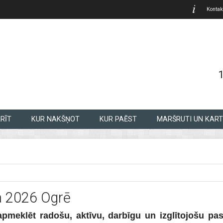
Kontak
RĪT
KUR NAKŠŅOT
KUR PAĒST
MARŠRUTI UN KART
a 2026 Ogrē
pmeklēt radošu, aktīvu, darbīgu un izglītojošu p