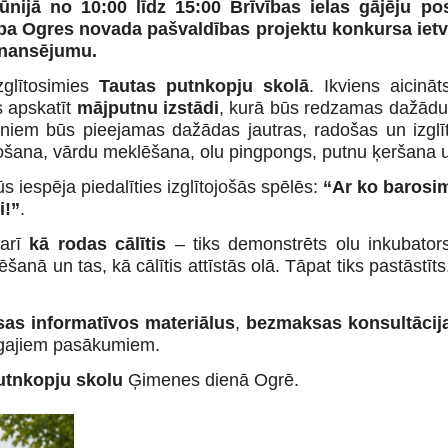
nijā no 10:00 līdz 15:00 Brīvības ielas gājēju p
ība Ogres novada pašvaldības projektu konkursa ietv
inansējumu.
zglītosimies
Tautas putnkopju skolā
. Ikviens aicinā
s apskatīt
mājputnu izstādi
, kurā būs redzamas dažādu š
rniem būs pieejamas dažādas jautras, radošas un izglīto
sošana, vārdu meklēšana, olu pingpongs, putnu ķeršana 
iespēja piedalīties izglītojošās spēlēs:
“Ar ko barosi
i!”
.
 arī
kā rodas cālītis
– tiks demonstrēts olu inkubators
nā un tas, kā cālītis attīstās olā. Tāpat tiks pastāstīts,
as informatīvos materiālus
,
bezmaksas konsultācij
pīgajiem pasākumiem.
utnkopju skolu
Ģimenes dienā Ogrē.