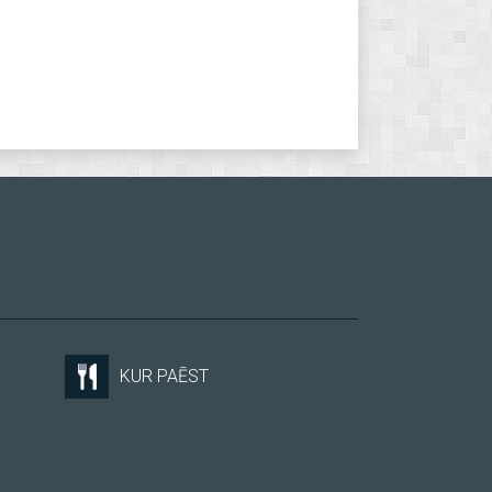
KUR PAĒST