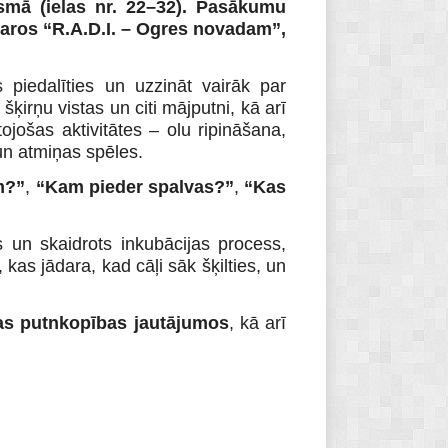
osmā (ielas nr. 22–32). Pasākumu
aros “R.A.D.I. – Ogres novadam”,
ts piedalīties un uzzināt vairāk par
ķirņu vistas un citi mājputni, kā arī
jošas aktivitātes – olu ripināšana,
un atmiņas spēles.
m?”
,
“Kam pieder spalvas?”
,
“Kas
 un skaidrots inkubācijas process,
 kas jādara, kad cāļi sāk šķilties, un
as putnkopības jautājumos
, kā arī