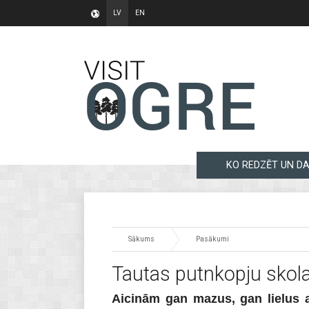
LV
EN
KO REDZĒT UN DA
Sākums
Pasākumi
Tautas putnkopju skol
Aicinām gan mazus, gan lielus a