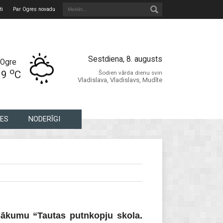
ti
Par Ogres novadu
Sestdiena, 8. augusts
Ogre
o
19
C
Šodien vārda dienu svin
Vladislava, Vladislavs, Mudīte
ES
NODERĪGI
asākumu “Tautas putnkopju skola.