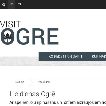
LV
EN
KO REDZĒT UN DARĪT
KUR NA
Sākums
Pasākumi
Lieldienas Ogrē
Ar spēlēm, olu ripināšanu un citiem aizraujošiem no