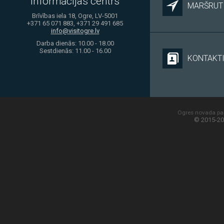
informācijas centrs
MARŠRUTI
Brīvības iela 18, Ogre, LV-5001
+371 65 071 883, +371 29 491 685
info@visitogre.lv
Darba dienās: 10.00 - 18.00
Sestdienās: 11.00 - 16.00
KONTAKT
Ogres novada paš
© 2015-20