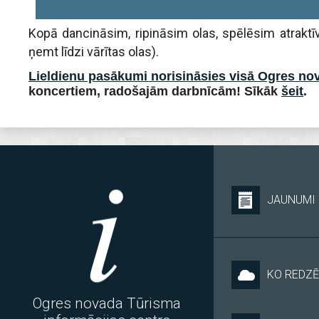
Kopā dancināsim, ripināsim olas, spēlēsim atraktī
ņemt līdzi vārītas olas).
Lieldienu pasākumi norisināsies visā Ogres no
koncertiem, radošajām darbnīcām! Sīkāk
šeit
.
JAUNUMI
KO REDZĒ
Ogres novada Tūrisma