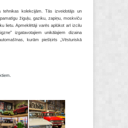
tehnikas kolekcijām. Tās izveidotājs un
 pamatīgu žiguļu, gaziku, zapiņu, moskviču
u lietu. Apmeklētāji varēs aplūkot arī izcilu
zne” izgatavotajiem unikālajiem dizaina
tomašīnas, kurām piešķirts „Vēsturiskā
ktiem.