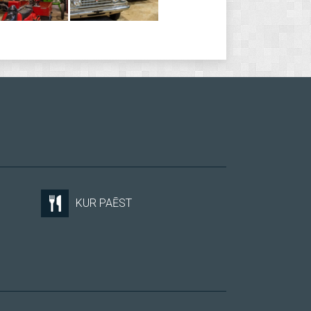
KUR PAĒST