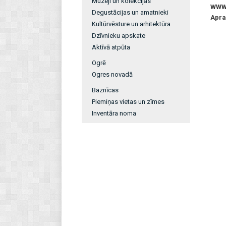
Muzeji un kolekcijas
WW
Degustācijas un amatnieki
Apra
Kultūrvēsture un arhitektūra
Dzīvnieku apskate
Aktīvā atpūta
Ogrē
Ogres novadā
Baznīcas
Piemiņas vietas un zīmes
Inventāra noma