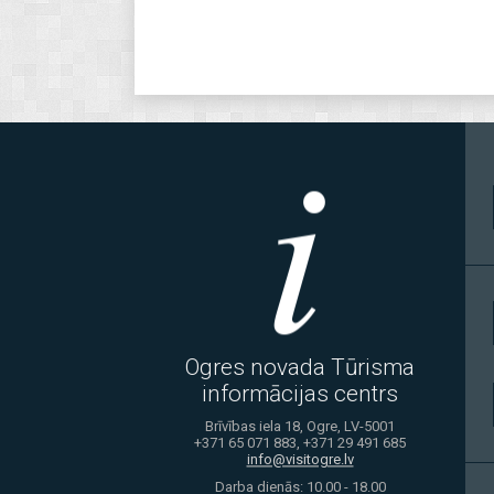
Ogres novada Tūrisma
informācijas centrs
Brīvības iela 18, Ogre, LV-5001
+371 65 071 883, +371 29 491 685
info@visitogre.lv
Darba dienās: 10.00 - 18.00