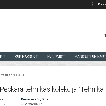
Kontak
RĪT
KUR NAKŠŅOT
KUR PAĒST
MARŠRUTI UN KART
Muzeji un kolekcijas
 Pēckara tehnikas kolekcija “Tehnika
se
Druvas iela 4d, Ogre
unis
+371 29238787