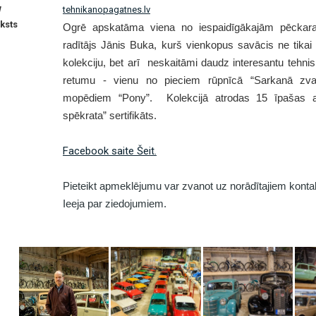
W
tehnikanopagatnes.lv
ksts
Ogrē apskatāma viena no iespaidīgākajām pēckara 
radītājs Jānis Buka, kurš vienkopus savācis ne tikai
kolekciju, bet arī neskaitāmi daudz interesantu tehnisk
retumu - vienu no pieciem rūpnīcā “Sarkanā zvaig
mopēdiem “Pony”. Kolekcijā atrodas 15 īpašas au
spēkrata” sertifikāts.
Facebook saite Šeit.
Pieteikt apmeklējumu var zvanot uz norādītajiem konta
Ieeja par ziedojumiem.