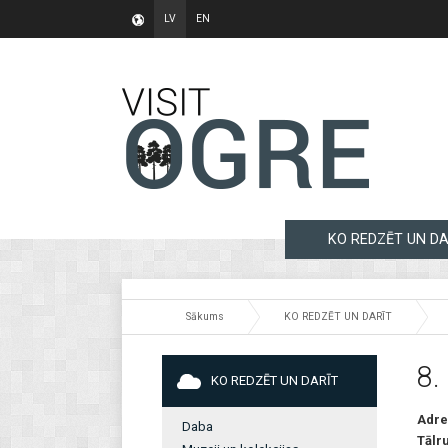
LV
EN
KO REDZĒT UN DA
Sākums
KO REDZĒT UN DARĪT
8.
KO REDZĒT UN DARĪT
Adre
Daba
Tālr