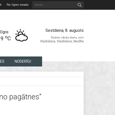
ti
Par Ogres novadu
Sestdiena, 8. augusts
Ogre
o
19
C
Šodien vārda dienu svin
Vladislava, Vladislavs, Mudīte
ES
NODERĪGI
 no pagātnes”