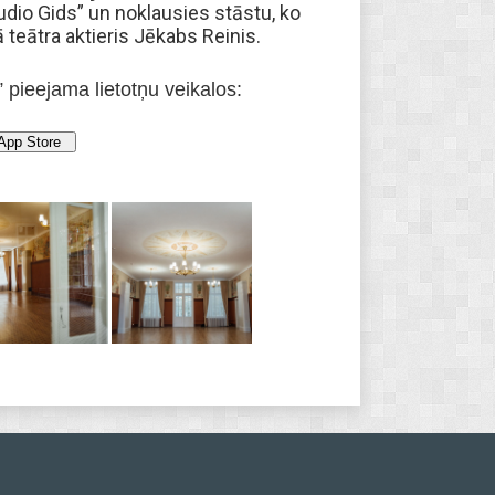
udio Gids” un noklausies stāstu, ko
 teātra aktieris Jēkabs Reinis.
 pieejama lietotņu veikalos: