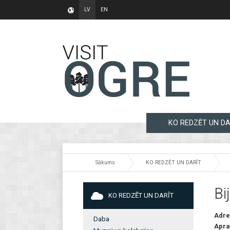
LV
EN
KO REDZĒT UN DA
Sākums
KO REDZĒT UN DARĪT
Bi
KO REDZĒT UN DARĪT
Adre
Daba
Apra