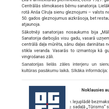
Centrālās slimokases bērnu sanatorija. Lielā
rotā Anša Cīruļa sienu gleznojumi – valsts 
50. gados gleznojumus aizkrāsoja, bet resta
atjaunoja.
Sākotnēji sanatorijas nosaukums bija „Māl
Sanatorija darbojās visu gadu, vasarā uzņe
centrālā daļa mūrēta, sānu daļas darinātas n
stikla veranda. Vasarās to izmantoja kā g
vingrošanas zāli.
Sanatorijas lielās zāles interjeru un sie
kultūras pasākumu laikā. Sīkāka informācija
Noklausies au
lejuplādē bezmaksa
sadaļā „Tūrisms”