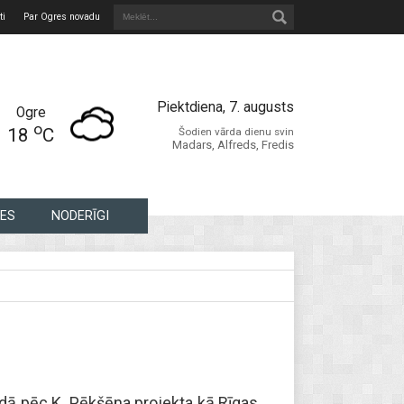
ti
Par Ogres novadu
Piektdiena, 7. augusts
Ogre
o
18
C
Šodien vārda dienu svin
Madars, Alfreds, Fredis
ES
NODERĪGI
gadā pēc K. Pēkšēna projekta kā Rīgas