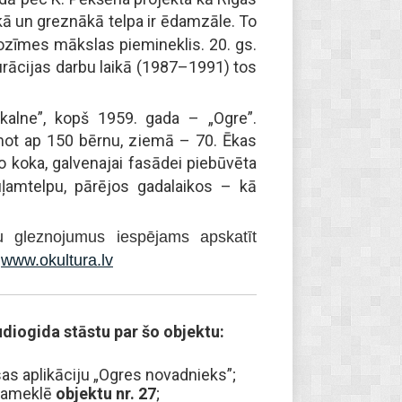
kā un greznākā telpa ir ēdamzāle. To
nozīmes mākslas piemineklis. 20. gs.
urācijas darbu laikā (1987–1991) tos
kalne”, kopš 1959. gada – „Ogre”.
mot ap 150 bērnu, ziemā – 70. Ēkas
o koka, galvenajai fasādei piebūvēta
uļamtelpu, pārējos gadalaikos – kā
nu gleznojumus iespējams apskatīt
:
www.okultura.lv
diogida stāstu par šo objektu:
s aplikāciju „Ogres novadnieks”;
 sameklē
objektu nr. 27
;