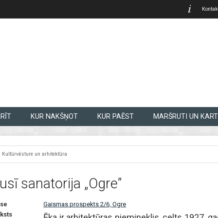
Kontak
RĪT
KUR NAKŠŅOT
KUR PAĒST
MARŠRUTI UN KART
Kultūrvēsture un arhitektūra
jusī sanatorija „Ogre”
se
Gaismas prospekts 2/6, Ogre
ksts
Ēka ir arhitektūras piemineklis, celts 1927. 