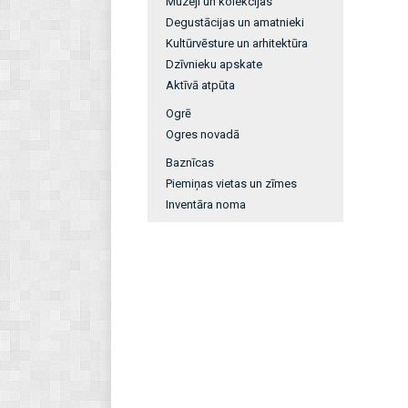
Muzeji un kolekcijas
Degustācijas un amatnieki
Kultūrvēsture un arhitektūra
Dzīvnieku apskate
Aktīvā atpūta
Ogrē
Ogres novadā
Baznīcas
Piemiņas vietas un zīmes
Inventāra noma