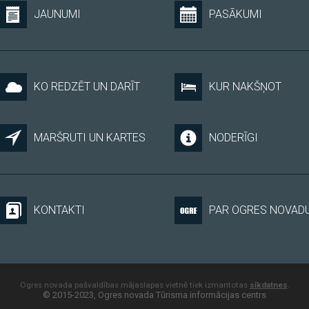
JAUNUMI
PASĀKUMI
KO REDZĒT UN DARĪT
KUR NAKŠŅOT
MARŠRUTI UN KARTES
NODERĪGI
KONTAKTI
PAR OGRES NOVAD
Ogres novada pašvaldības mājaslapas vietnē tiek izmantotas
sīkdatnes
.
© 2015-2023, Ogres novada Tūrisma informācijas centrs