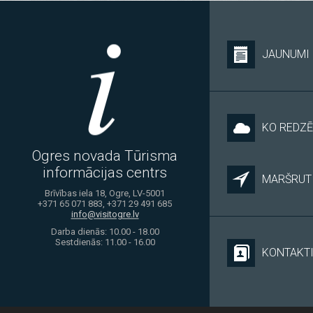
JAUNUMI
KO REDZĒ
Ogres novada Tūrisma
informācijas centrs
MARŠRUTI
Brīvības iela 18, Ogre, LV-5001
+371 65 071 883, +371 29 491 685
info@visitogre.lv
Darba dienās: 10.00 - 18.00
Sestdienās: 11.00 - 16.00
KONTAKT