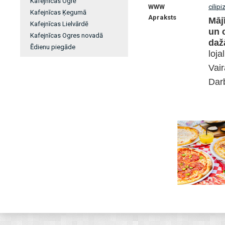
Kafejnīcas Ogrē
WWW
cilipi
Kafejnīcas Ķegumā
Apraksts
Māj
Kafejnīcas Lielvārdē
un c
Kafejnīcas Ogres novadā
daž
Ēdienu piegāde
loja
Vair
Darb