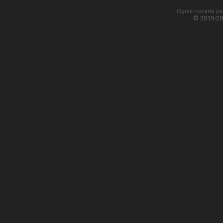
Ogres novada paš
© 2015-20