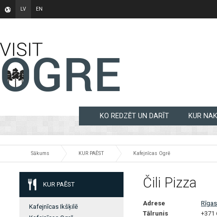
LV
EN
KO REDZĒT UN DARĪT
KUR NA
Sākums
KUR PAĒST
Kafejnīcas Ogrē
Čili Pizza
KUR PAĒST
Adrese
Rīgas
Kafejnīcas Ikšķilē
Tālrunis
+371