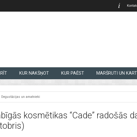
Kontak
RĪT
KUR NAKŠŅOT
KUR PAĒST
MARŠRUTI UN KART
Degustācijas un amatnieki
bīgās kosmētikas “Cade” radošās dar
tobris)