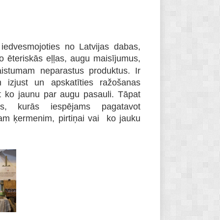
iedvesmojoties no Latvijas dabas,
 ēteriskās eļļas, augu maisījumus,
aistumam neparastus produktus. Ir
izjust un apskatīties ražošanas
t ko jaunu par augu pasauli. Tāpat
es, kurās iespējams pagatavot
am ķermenim, pirtiņai vai ko jauku