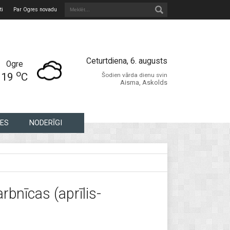
ti
Par Ogres novadu
Ceturtdiena, 6. augusts
Ogre
o
19
C
Šodien vārda dienu svin
Aisma, Askolds
ES
NODERĪGI
bnīcas (aprīlis-