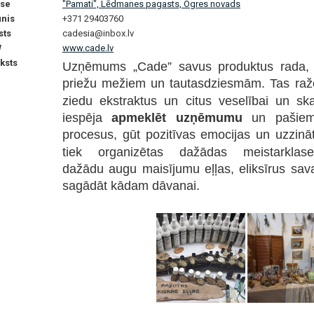
se
"Pamati", Lēdmanes pagasts, Ogres novads
unis
+371 29403760
sts
cadesia@inbox.lv
W
www.cade.lv
ksts
Uzņēmums
„Cade” savus produktus rada, 
priežu mežiem un tautasdziesmām. Tas ražo
ziedu ekstraktus un citus veselībai un sk
iespēja
apmeklēt uzņēmumu
un pašiem 
procesus, gūt pozitīvas emocijas un uzzinā
tiek organizētas dažādas meistarklas
dažādu augu maisījumu eļļas, eliksīrus sav
sagādāt kādam dāvanai.