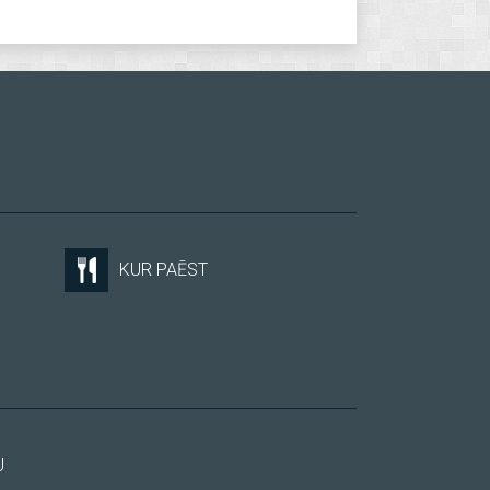
KUR PAĒST
U