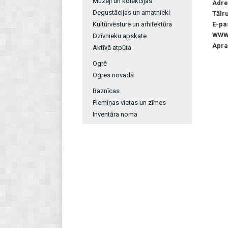
Muzeji un kolekcijas
Adre
Degustācijas un amatnieki
Tālr
Kultūrvēsture un arhitektūra
E-pa
WW
Dzīvnieku apskate
Apra
Aktīvā atpūta
Ogrē
Ogres novadā
Baznīcas
Piemiņas vietas un zīmes
Inventāra noma