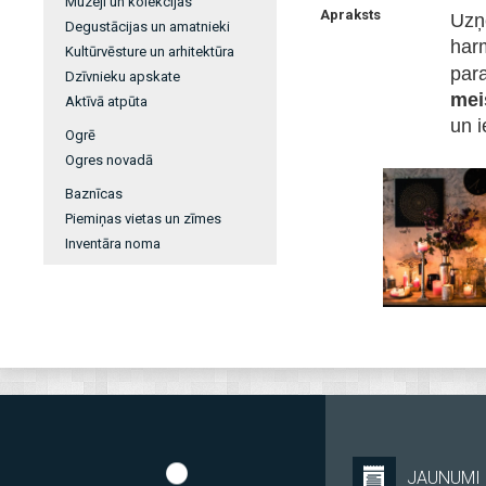
Muzeji un kolekcijas
Apraksts
Uzņ
Degustācijas un amatnieki
har
Kultūrvēsture un arhitektūra
para
Dzīvnieku apskate
mei
Aktīvā atpūta
un i
Ogrē
Ogres novadā
Baznīcas
Piemiņas vietas un zīmes
Inventāra noma
JAUNUMI