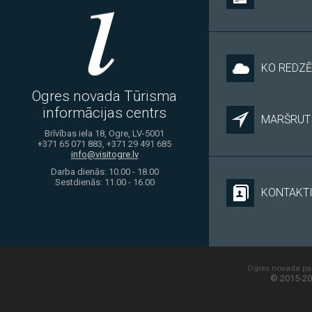
KO REDZĒ
Ogres novada Tūrisma
informācijas centrs
MARŠRUTI
Brīvības iela 18, Ogre, LV-5001
+371 65 071 883, +371 29 491 685
info@visitogre.lv
Darba dienās: 10.00 - 18.00
Sestdienās: 11.00 - 16.00
KONTAKT
Ogres novada paš
© 2015-20