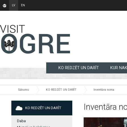
LV
EN
KO REDZĒT UN DARĪT
KUR NA
Sākums
KO REDZĒT UN DARĪT
Inventāra noma
Inventāra 
KO REDZĒT UN DARĪT
Daba