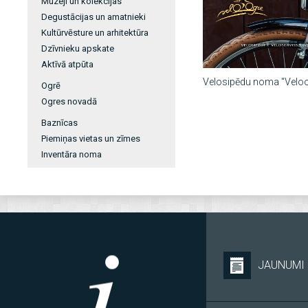
Muzeji un kolekcijas
Degustācijas un amatnieki
Kultūrvēsture un arhitektūra
Dzīvnieku apskate
Aktīvā atpūta
Velosipēdu noma "Velo
Ogrē
Ogres novadā
Baznīcas
Piemiņas vietas un zīmes
Inventāra noma
JAUNUMI