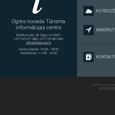
KO REDZĒ
Ogres novada Tūrisma
informācijas centrs
MARŠRUTI
Brīvības iela 18, Ogre, LV-5001
+371 65 071 883, +371 29 491 685
info@visitogre.lv
Darba dienās: 10.00 - 18.00
Sestdienās: 11.00 - 16.00
KONTAKT
Ogres novada paš
© 2015-20