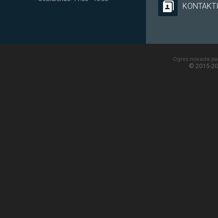
KONTAKT
Ogres novada paš
© 2015-20