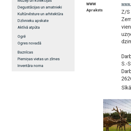
Muzeji un kolekcijas
WWW
www.d
Degustācijas un amatnieki
Apraksts
Z/S
Kultūrvēsture un arhitektūra
Zem
Dzīvnieku apskate
vie
Aktīvā atpūta
uzņ
Ogrē
dzi
Ogres novadā
Baznīcas
Darb
Piemiņas vietas un zīmes
S.-S
Inventāra noma
Darb
262
Sīkā