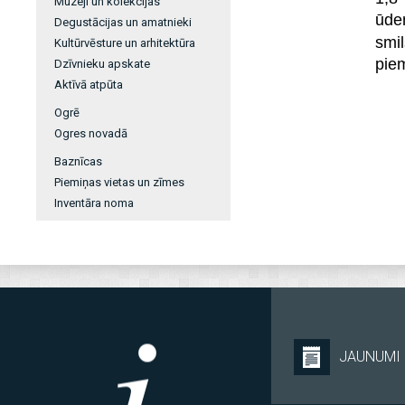
Muzeji un kolekcijas
ūde
Degustācijas un amatnieki
smi
Kultūrvēsture un arhitektūra
piem
Dzīvnieku apskate
Aktīvā atpūta
Ogrē
Ogres novadā
Baznīcas
Piemiņas vietas un zīmes
Inventāra noma
JAUNUMI