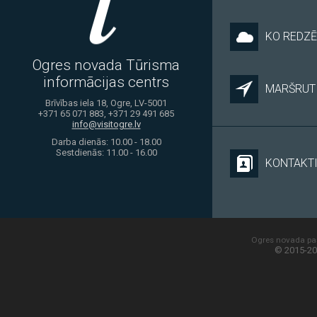
KO REDZĒ
Ogres novada Tūrisma
informācijas centrs
MARŠRUTI
Brīvības iela 18, Ogre, LV-5001
+371 65 071 883, +371 29 491 685
info@visitogre.lv
Darba dienās: 10.00 - 18.00
Sestdienās: 11.00 - 16.00
KONTAKT
Ogres novada paš
© 2015-20